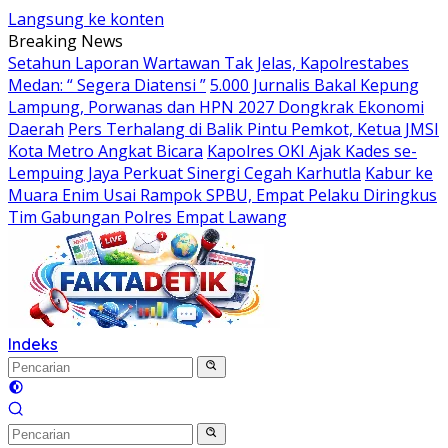
Langsung ke konten
Breaking News
Setahun Laporan Wartawan Tak Jelas, Kapolrestabes
Medan: “ Segera Diatensi ”
5.000 Jurnalis Bakal Kepung
Lampung, Porwanas dan HPN 2027 Dongkrak Ekonomi
Daerah
Pers Terhalang di Balik Pintu Pemkot, Ketua JMSI
Kota Metro Angkat Bicara
Kapolres OKI Ajak Kades se-
Lempuing Jaya Perkuat Sinergi Cegah Karhutla
Kabur ke
Muara Enim Usai Rampok SPBU, Empat Pelaku Diringkus
Tim Gabungan Polres Empat Lawang
Indeks