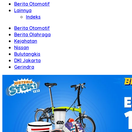
Berita Otomotif
Lainnya
Indeks
Berita Otomotif
Berita Olahraga
Kejahatan
Nissan
Bulutangkis
DKI Jakarta
Gerindra