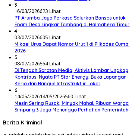
3
16/03/2026
623 Lihat
PT Arumba Jaya Perkasa Salurkan Bansos untuk
Enam Desa Lingkar Tambang di Halmahera Timur
4
03/07/2026
605 Lihat
Mikael Urus Dapat Nomor Urut 1 di Pilkades Cumbi
2026
5
08/07/2026
564 Lihat
Di Tengah Sorotan Media, Aktivis Lambar Ungkap
Kontribusi Nyata PT Star Energy: Buka Lapangan
Kerja dan Bangun Infrastruktur Lokal
6
14/05/2026
14/05/2026
560 Lihat
Mesin Sering Rusak, Minyak Mahal, Ribuan Warga
Simpang 3 Jaya Menunggu Perhatian Pemerintah
Berita Kriminal
Ini adalah contoh deskripsi untuk widget recent post