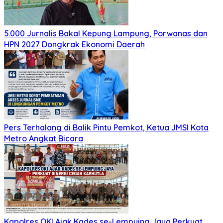
5.000 Jurnalis Bakal Kepung Lampung, Porwanas dan
HPN 2027 Dongkrak Ekonomi Daerah
Pers Terhalang di Balik Pintu Pemkot, Ketua JMSI Kota
Metro Angkat Bicara
Kapolres OKI Ajak Kades se-Lempuing Jaya Perkuat