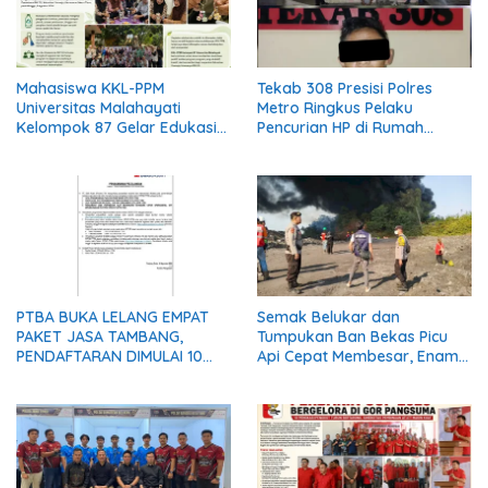
Mahasiswa KKL-PPM
Tekab 308 Presisi Polres
Universitas Malahayati
Metro Ringkus Pelaku
Kelompok 87 Gelar Edukasi
Pencurian HP di Rumah
Ecobrick dan Pembuatan
Warga, Beraksi Saat Korban
Keychain Bersama
Terlelap
Dasawisma RW 03 Yosorejo
Metro Timur
PTBA BUKA LELANG EMPAT
Semak Belukar dan
PAKET JASA TAMBANG,
Tumpukan Ban Bekas Picu
PENDAFTARAN DIMULAI 10
Api Cepat Membesar, Enam
AGUSTUS
Damkar dan Delapan Water
Truck Dikerahkan