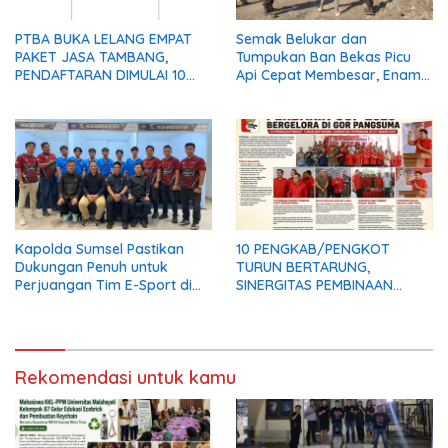
PTBA BUKA LELANG EMPAT
Semak Belukar dan
PAKET JASA TAMBANG,
Tumpukan Ban Bekas Picu
PENDAFTARAN DIMULAI 10
Api Cepat Membesar, Enam
AGUSTUS
Damkar dan Delapan Water
Truck Dikerahkan
Kapolda Sumsel Pastikan
10 PENGKAB/PENGKOT
Dukungan Penuh untuk
TURUN BERTARUNG,
Perjuangan Tim E-Sport di
SINERGITAS PEMBINAAN
Kapolri Cup 2026
ATLET MAKIN KUAT
Rekomendasi untuk kamu