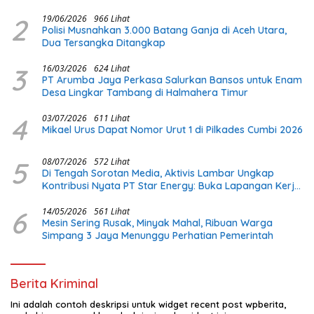
2
19/06/2026
966 Lihat
Polisi Musnahkan 3.000 Batang Ganja di Aceh Utara,
Dua Tersangka Ditangkap
3
16/03/2026
624 Lihat
PT Arumba Jaya Perkasa Salurkan Bansos untuk Enam
Desa Lingkar Tambang di Halmahera Timur
4
03/07/2026
611 Lihat
Mikael Urus Dapat Nomor Urut 1 di Pilkades Cumbi 2026
5
08/07/2026
572 Lihat
Di Tengah Sorotan Media, Aktivis Lambar Ungkap
Kontribusi Nyata PT Star Energy: Buka Lapangan Kerja
dan Bangun Infrastruktur Lokal
6
14/05/2026
561 Lihat
Mesin Sering Rusak, Minyak Mahal, Ribuan Warga
Simpang 3 Jaya Menunggu Perhatian Pemerintah
Berita Kriminal
Ini adalah contoh deskripsi untuk widget recent post wpberita,