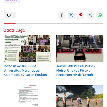
Baca Juga
Mahasiswa KKL-PPM
Tekab 308 Presisi Polres
Universitas Malahayati
Metro Ringkus Pelaku
Kelompok 87 Gelar Edukasi
Pencurian HP di Rumah
Ecobrick dan Pembuatan
Warga, Beraksi Saat Korban
Keychain Bersama
Terlelap
Dasawisma RW 03 Yosorejo
Metro Timur