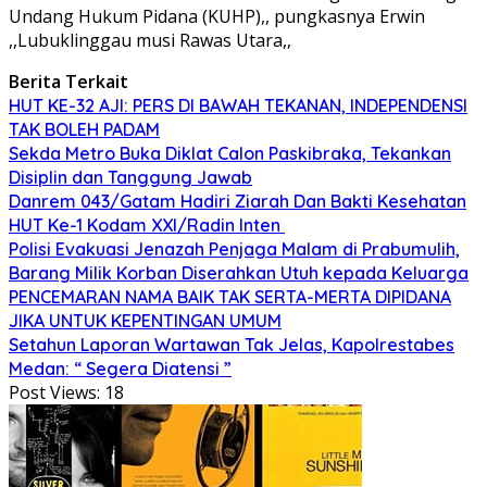
Undang Hukum Pidana (KUHP),, pungkasnya Erwin
,,Lubuklinggau musi Rawas Utara,,
Berita Terkait
HUT KE-32 AJI: PERS DI BAWAH TEKANAN, INDEPENDENSI
TAK BOLEH PADAM
Sekda Metro Buka Diklat Calon Paskibraka, Tekankan
Disiplin dan Tanggung Jawab
Danrem 043/Gatam Hadiri Ziarah Dan Bakti Kesehatan
HUT Ke-1 Kodam XXI/Radin Inten
Polisi Evakuasi Jenazah Penjaga Malam di Prabumulih,
Barang Milik Korban Diserahkan Utuh kepada Keluarga
PENCEMARAN NAMA BAIK TAK SERTA-MERTA DIPIDANA
JIKA UNTUK KEPENTINGAN UMUM
Setahun Laporan Wartawan Tak Jelas, Kapolrestabes
Medan: “ Segera Diatensi ”
Post Views:
18