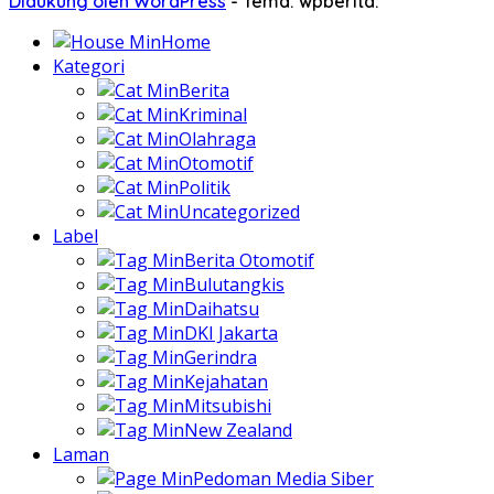
Didukung oleh WordPress
-
Tema: wpberita.
Home
Kategori
Berita
Kriminal
Olahraga
Otomotif
Politik
Uncategorized
Label
Berita Otomotif
Bulutangkis
Daihatsu
DKI Jakarta
Gerindra
Kejahatan
Mitsubishi
New Zealand
Laman
Pedoman Media Siber