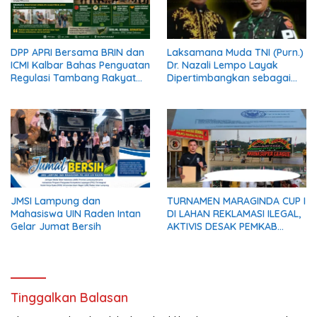
DPP APRI Bersama BRIN dan
Laksamana Muda TNI (Purn.)
ICMI Kalbar Bahas Penguatan
Dr. Nazali Lempo Layak
Regulasi Tambang Rakyat
Dipertimbangkan sebagai
dengan Wakil Gubernur
Jaksa Agung: Tegas,
Kalimantan Barat
Berintegritas, dan Tidak
Berkompromi terhadap
Penegakan Hukum
JMSI Lampung dan
TURNAMEN MARAGINDA CUP I
Mahasiswa UIN Raden Intan
DI LAHAN REKLAMASI ILEGAL,
Gelar Jumat Bersih
AKTIVIS DESAK PEMKAB
MADINA BERI KLARIFIKASI
Tinggalkan Balasan