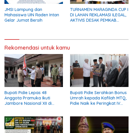
JMSI Lampung dan
TURNAMEN MARAGINDA CUP I
Mahasiswa UIN Raden Intan
DI LAHAN REKLAMASI ILEGAL,
Gelar Jumat Bersih
AKTIVIS DESAK PEMKAB
MADINA BERI KLARIFIKASI
Rekomendasi untuk kamu
Bupati Pidie Lepas 48
Bupati Pidie Serahkan Bonus
Anggota Pramuka Ikuti
Umrah kepada Kafilah MTQ,
Jambore Nasional XII di
Pidie Naik ke Peringkat IV
Cibubur
Aceh