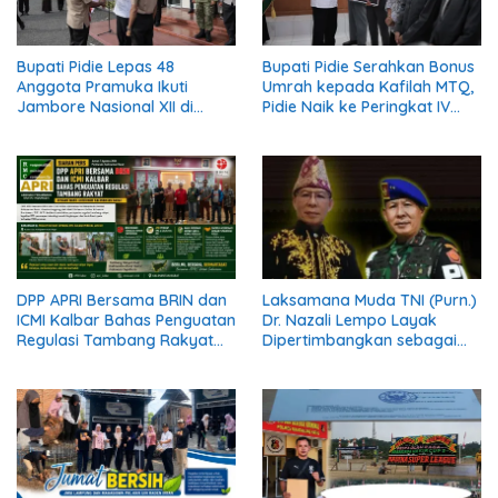
Bupati Pidie Lepas 48
Bupati Pidie Serahkan Bonus
Anggota Pramuka Ikuti
Umrah kepada Kafilah MTQ,
Jambore Nasional XII di
Pidie Naik ke Peringkat IV
Cibubur
Aceh
DPP APRI Bersama BRIN dan
Laksamana Muda TNI (Purn.)
ICMI Kalbar Bahas Penguatan
Dr. Nazali Lempo Layak
Regulasi Tambang Rakyat
Dipertimbangkan sebagai
dengan Wakil Gubernur
Jaksa Agung: Tegas,
Kalimantan Barat
Berintegritas, dan Tidak
Berkompromi terhadap
Penegakan Hukum