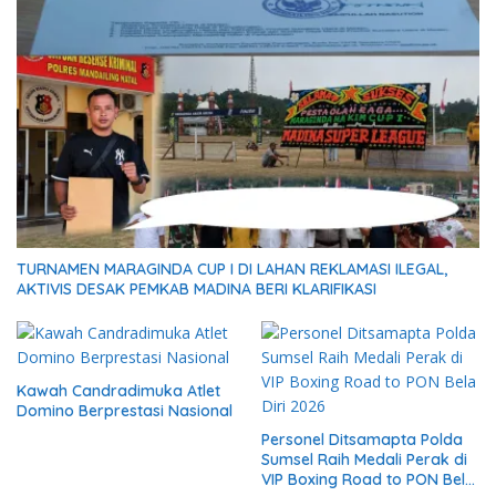
TURNAMEN MARAGINDA CUP I DI LAHAN REKLAMASI ILEGAL,
AKTIVIS DESAK PEMKAB MADINA BERI KLARIFIKASI
Kawah Candradimuka Atlet
Domino Berprestasi Nasional
Personel Ditsamapta Polda
Sumsel Raih Medali Perak di
VIP Boxing Road to PON Bela