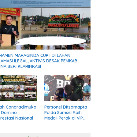
NAMEN MARAGINDA CUP I DI LAHAN
AMASI ILEGAL, AKTIVIS DESAK PEMKAB
NA BERI KLARIFIKASI
ah Candradimuka
Personel Ditsamapta
t Domino
Polda Sumsel Raih
restasi Nasional
Medali Perak di VIP
Boxing Road to PON
Bela Diri 2026