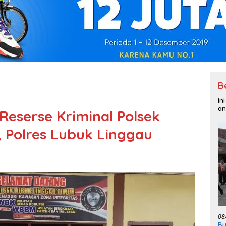
B
In
an
Reserse Kriminal Polsek
 Polres Lubuk Linggau
08
Bu