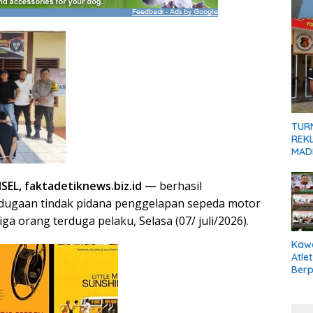
TUR
REKL
MADI
EL, faktadetiknews.biz.id —
berhasil
ugaan tindak pidana penggelapan sepeda motor
 orang terduga pelaku, Selasa (07/ juli/2026).
Kaw
Atle
Berp