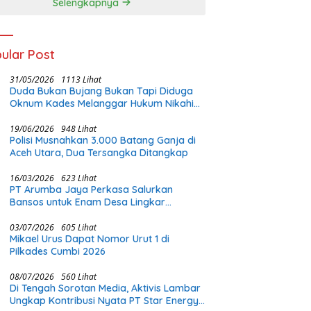
Selengkapnya
ular Post
31/05/2026
1113 Lihat
Duda Bukan Bujang Bukan Tapi Diduga
Oknum Kades Melanggar Hukum Nikahi
Gadis Di Bawah Umur
19/06/2026
948 Lihat
Polisi Musnahkan 3.000 Batang Ganja di
Aceh Utara, Dua Tersangka Ditangkap
16/03/2026
623 Lihat
PT Arumba Jaya Perkasa Salurkan
Bansos untuk Enam Desa Lingkar
Tambang di Halmahera Timur
03/07/2026
605 Lihat
Mikael Urus Dapat Nomor Urut 1 di
Pilkades Cumbi 2026
08/07/2026
560 Lihat
Di Tengah Sorotan Media, Aktivis Lambar
Ungkap Kontribusi Nyata PT Star Energy: