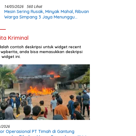
Buka Lapangan Kerja dan Bangun
Infrastruktur Lokal
14/05/2026
560 Lihat
Mesin Sering Rusak, Minyak Mahal, Ribuan
Warga Simpang 3 Jaya Menunggu
Perhatian Pemerintah
ita Kriminal
adalah contoh deskripsi untuk widget recent
 wpberita, anda bisa memasukkan deskripsi
 widget ini.
8/2026
or Operasional PT Timah di Gantung