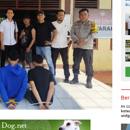
Ik
Ber
Ini 
kate
widg