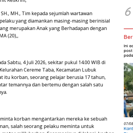
nit Reskrim,
6
 SH., MH., Tim kepada sejumlah wartawan
 pelaku yang diamankan masing-masing berinisial
, yang merupakan Anak yang Berhadapan dengan
A (20),,
Ber
Ini 
post
pada
a Sabtu, 4 Juli 2026, sekitar pukul 14.00 WIB di
, Kelurahan Cereme Taba, Kecamatan Lubuk
at itu korban, seorang pelajar berusia 17 tahun,
tar temannya dan bertemu dengan salah satu
nya.
minta korban mengantarkan mereka ke sebuah
07/0
lanan, salah seorang pelaku meminta untuk
Kant