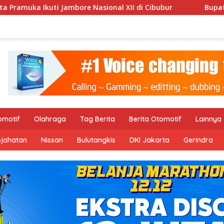
sional XII di Cibubur
Bupati Pidie Serahkan Bonus Umr
omotif
Olahraga
Tag Berita
Berita Otomotif
Lainnya
ejahatan
Nissan
Bulutangkis
DKI Jakarta
Gerindra