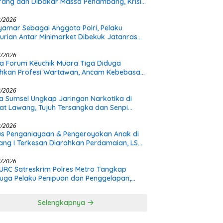
rang dan Dibakar Massa Penambang, Krisis
ualan Pasir Timah Diduga Jadi Pemicu
8/2026
amar Sebagai Anggota Polri, Pelaku
urian Antar Minimarket Dibekuk Jatanras
a Sumsel
8/2026
a Forum Keuchik Muara Tiga Diduga
hkan Profesi Wartawan, Ancam Kebebasan
8/2026
a Sumsel Ungkap Jaringan Narkotika di
t Lawang, Tujuh Tersangka dan Senpi
itan Diamankan
8/2026
s Penganiayaan & Pengeroyokan Anak di
tang I Terkesan Diarahkan Perdamaian, LSM
: Proses Pidana Wajib Tetap Dijalankan!
8/2026
URC Satreskrim Polres Metro Tangkap
uga Pelaku Penipuan dan Penggelapan,
s Bermula dari Restorasi Vespa
Selengkapnya