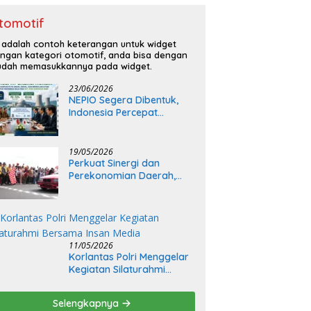
tomotif
i adalah contoh keterangan untuk widget
ngan kategori otomotif, anda bisa dengan
dah memasukkannya pada widget.
23/06/2026
NEPIO Segera Dibentuk,
Indonesia Percepat
Langkah Bangun
Pembangkit Listrik Tenaga
Nuklir
19/05/2026
Perkuat Sinergi dan
Perekonomian Daerah,
Kapolda Sumsel Buka Final
Race Kejurnas Motoprix
2026
11/05/2026
Korlantas Polri Menggelar
Kegiatan Silaturahmi
Bersama Insan Media
Selengkapnya