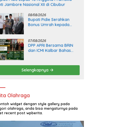
uti Jambore Nasional XII di Cibubur
08/08/2026
Bupati Pidie Serahkan
Bonus Umrah kepada
Kafilah MTQ, Pidie Naik ke
Peringkat IV Aceh
07/08/2026
DPP APRI Bersama BRIN
dan ICMI Kalbar Bahas
Penguatan Regulasi
Tambang Rakyat dengan
Wakil Gubernur
Selengkapnya
Kalimantan Barat
ita Olahraga
contoh widget dengan style gallery pada
gori olahraga, anda bisa mengaturnya pada
et recent post wpberita.