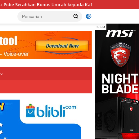
ah kepada Kafilah MTQ, Pidie Naik ke Peringkat IV Aceh
tutup