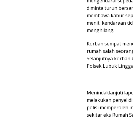
mengendarai sepeda 
diminta turun bersa
membawa kabur seped
menit, kendaraan ti
menghilang.
Korban sempat menc
rumah salah seorang
Selanjutnya korban 
Polsek Lubuk Lingga
Menindaklanjuti lap
melakukan penyelidik
polisi memperoleh i
sekitar eks Rumah S