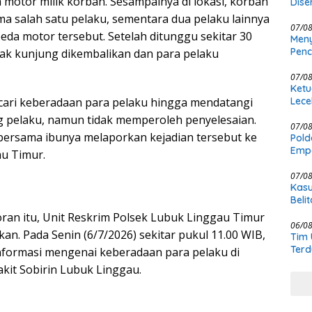
motor milik korban. Sesampainya di lokasi, korban
Dise
Penj
ma salah satu pelaku, sementara dua pelaku lainnya
07/0
a motor tersebut. Setelah ditunggu sekitar 30
Meny
Penc
dak kunjung dikembalikan dan para pelaku
Pold
07/0
Ketu
ari keberadaan para pelaku hingga mendatangi
Lece
Pers
 pelaku, namun tidak memperoleh penyelesaian.
07/0
bersama ibunya melaporkan kejadian tersebut ke
Pold
Empa
u Timur.
Rak
07/0
Kasu
Beli
KCBI
oran itu, Unit Reskrim Polsek Lubuk Linggau Timur
06/0
an. Pada Senin (6/7/2026) sekitar pukul 11.00 WIB,
Tim 
Terd
nformasi mengenai keberadaan para pelaku di
Kasu
akit Sobirin Lubuk Linggau.