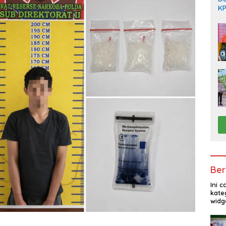
KP
Di
Ber
Ini 
kate
widg