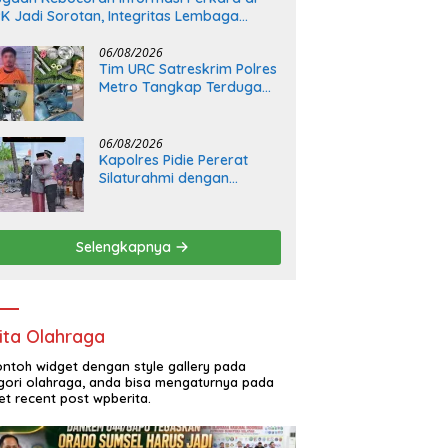
K Jadi Sorotan, Integritas Lembaga
pertanyakan
06/08/2026
Tim URC Satreskrim Polres
Metro Tangkap Terduga
Pelaku Penipuan dan
Penggelapan, Kasus
Bermula dari Restorasi
06/08/2026
Vespa
Kapolres Pidie Pererat
Silaturahmi dengan
Pimpinan HUDA Pidie, Ajak
Jaga Damai Aceh dan
Semarakkan HUT RI ke-81
Selengkapnya
ita Olahraga
contoh widget dengan style gallery pada
gori olahraga, anda bisa mengaturnya pada
et recent post wpberita.