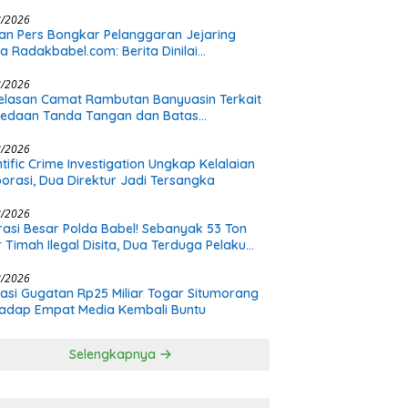
s Bermula dari Restorasi Vespa
8/2026
n Pers Bongkar Pelanggaran Jejaring
a Radakbabel.com: Berita Dinilai
hakimi, Tak Terverifikasi, dan Tak
imbang
8/2026
elasan Camat Rambutan Banyuasin Terkait
bedaan Tanda Tangan dan Batas
nangan Plt
8/2026
ntific Crime Investigation Ungkap Kelalaian
orasi, Dua Direktur Jadi Tersangka
8/2026
asi Besar Polda Babel! Sebanyak 53 Ton
r Timah Ilegal Disita, Dua Terduga Pelaku
h Buron
8/2026
asi Gugatan Rp25 Miliar Togar Situmorang
adap Empat Media Kembali Buntu
Selengkapnya