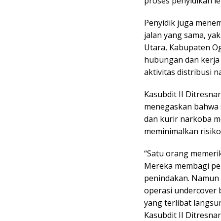
proses penyidikan leb
Penyidik juga menem
jalan yang sama, ya
Utara, Kabupaten Og
hubungan dan kerja
aktivitas distribusi n
Kasubdit II Ditresnar
menegaskan bahwa s
dan kurir narkoba 
meminimalkan risik
“Satu orang memeri
Mereka membagi pera
penindakan. Namun po
operasi undercover 
yang terlibat langs
Kasubdit II Ditresnar