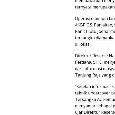
membawa dan menyer
ternyata merupakan
Operasi dipimpin la
AKBP C.S. Panjaitan, 
Panit I Iptu Joeharme
tersangka diamankan
di lokasi.
Direktur Reserse Na
Perdana, S.I.K., me
dari informasi masya
Tanjung Raja yang d
“Setelah informasi k
teknik undercover b
Tersangka AC kemu
menyamar sebagai p
ujar Direktur Reser