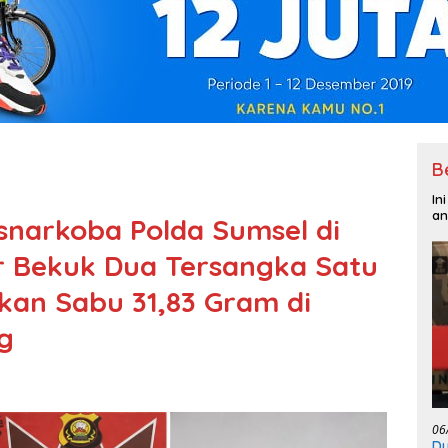
B
In
an
snarkoba Polda Sumsel di
ir Bekuk Dua Tersangka Satu
kan Sabu 31,83 Gram di
g
06
Du