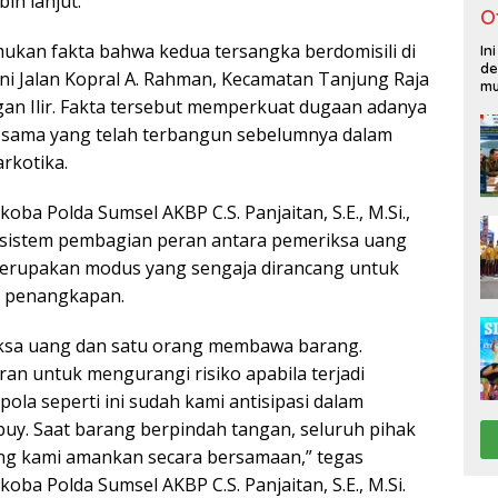
ih lanjut.
O
ukan fakta bahwa kedua tersangka berdomisili di
In
de
kni Jalan Kopral A. Rahman, Kecamatan Tanjung Raja
mu
an Ilir. Fakta tersebut memperkuat dugaan adanya
 sama yang telah terbangun sebelumnya dalam
arkotika.
koba Polda Sumsel AKBP C.S. Panjaitan, S.E., M.Si.,
istem pembagian peran antara pemeriksa uang
merupakan modus yang sengaja dirancang untuk
o penangkapan.
ksa uang dan satu orang membawa barang.
n untuk mengurangi risiko apabila terjadi
la seperti ini sudah kami antisipasi dalam
buy. Saat barang berpindah tangan, seluruh pihak
ung kami amankan secara bersamaan,” tegas
koba Polda Sumsel AKBP C.S. Panjaitan, S.E., M.Si.