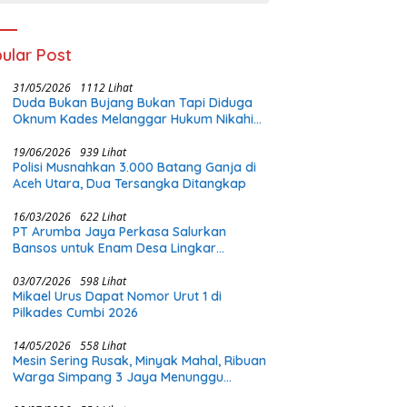
ular Post
31/05/2026
1112 Lihat
Duda Bukan Bujang Bukan Tapi Diduga
Oknum Kades Melanggar Hukum Nikahi
Gadis Di Bawah Umur
19/06/2026
939 Lihat
Polisi Musnahkan 3.000 Batang Ganja di
Aceh Utara, Dua Tersangka Ditangkap
16/03/2026
622 Lihat
PT Arumba Jaya Perkasa Salurkan
Bansos untuk Enam Desa Lingkar
Tambang di Halmahera Timur
03/07/2026
598 Lihat
Mikael Urus Dapat Nomor Urut 1 di
Pilkades Cumbi 2026
14/05/2026
558 Lihat
Mesin Sering Rusak, Minyak Mahal, Ribuan
Warga Simpang 3 Jaya Menunggu
Perhatian Pemerintah