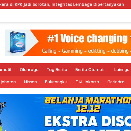
Integritas Lembaga Dipertanyakan
Tim URC Satreskrim 
omotif
Olahraga
Tag Berita
Berita Otomotif
Lainnya
ejahatan
Nissan
Bulutangkis
DKI Jakarta
Gerindra