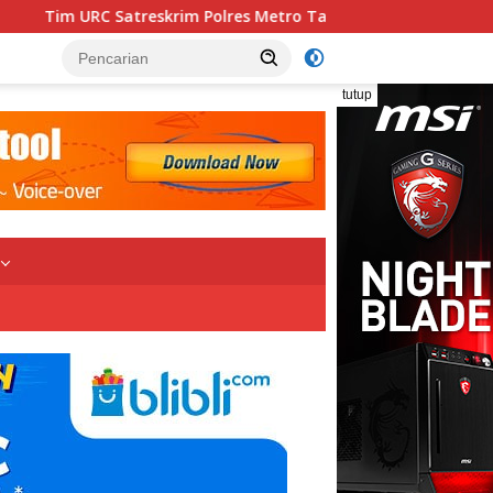
Polres Metro Tangkap Terduga Pelaku Penipuan dan Penggelapan
tutup