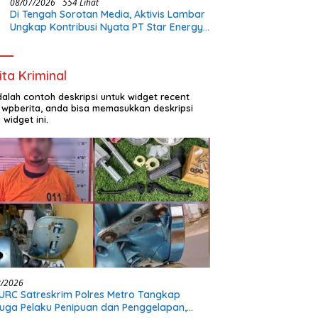
08/07/2026
554 Lihat
Di Tengah Sorotan Media, Aktivis Lambar
Ungkap Kontribusi Nyata PT Star Energy:
Buka Lapangan Kerja dan Bangun
Infrastruktur Lokal
ita Kriminal
adalah contoh deskripsi untuk widget recent
 wpberita, anda bisa memasukkan deskripsi
 widget ini.
8/2026
URC Satreskrim Polres Metro Tangkap
uga Pelaku Penipuan dan Penggelapan,