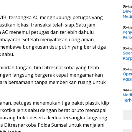
Kasu
06/0
Dewa
Medi
 WIB, tersangka AC menghubungi petugas yang
Meng
ikan lokasi transaksi telah siap. Satu jam
Ber
05/0
 AC menemui petugas dan terlebih dahulu
Penj
Per
bayaran. Setelah menyatakan uang aman,
Kewe
membawa bungkusan tisu putih yang berisi tiga
05/0
Scie
s sabu.
Korp
indah tangan, tim Ditresnarkoba yang telah
05/0
Oper
ngan langsung bergerak cepat mengamankan
Pasi
cara bersamaan tanpa memberikan ruang untuk
Masi
04/0
Medi
Terh
dahan, petugas menemukan tiga paket plastik klip
arkotika jenis sabu dengan berat bruto mencapai
 barang bukti beserta kedua tersangka langsung
s Ditresnarkoba Polda Sumsel untuk menjalani