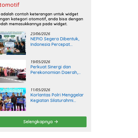
tomotif
i adalah contoh keterangan untuk widget
ngan kategori otomotif, anda bisa dengan
dah memasukkannya pada widget.
23/06/2026
NEPIO Segera Dibentuk,
Indonesia Percepat
Langkah Bangun
Pembangkit Listrik Tenaga
Nuklir
19/05/2026
Perkuat Sinergi dan
Perekonomian Daerah,
Kapolda Sumsel Buka Final
Race Kejurnas Motoprix
2026
11/05/2026
Korlantas Polri Menggelar
Kegiatan Silaturahmi
Bersama Insan Media
Selengkapnya