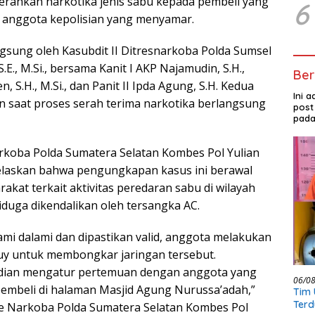
ahkan narkotika jenis sabu kepada pembeli yang
6
 anggota kepolisian yang menyamar.
ngsung oleh Kasubdit II Ditresnarkoba Polda Sumsel
S.E., M.Si., bersama Kanit I AKP Najamudin, S.H.,
Ber
n, S.H., M.Si., dan Panit II Ipda Agung, S.H. Kedua
Ini 
 saat proses serah terima narkotika berlangsung
post
pada
rkoba Polda Sumatera Selatan Kombes Pol Yulian
njelaskan bahwa pengungkapan kasus ini berawal
rakat terkait aktivitas peredaran sabu di wilayah
iduga dikendalikan oleh tersangka AC.
ami dalami dan dipastikan valid, anggota melakukan
uy untuk membongkar jaringan tersebut.
dian mengatur pertemuan dengan anggota yang
06/0
embeli di halaman Masjid Agung Nurussa’adah,”
Tim 
Terd
se Narkoba Polda Sumatera Selatan Kombes Pol