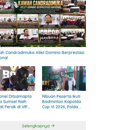
h Candradimuka Atlet Domino Berprestasi
onal
onel Ditsamapta
Ribuan Peserta Ikuti
a Sumsel Raih
Badminton Kapolda
li Perak di VIP
Cup VI 2026, Polda
ng Road to PON
Sumsel Perkuat
 Diri 2026
Kolaborasi Melalui
Olahraga
Selengkapnya