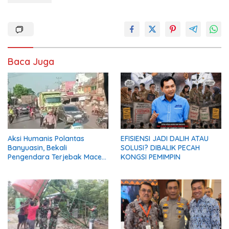
Baca Juga
Aksi Humanis Polantas
EFISIENSI JADI DALIH ATAU
Banyuasin, Bekali
SOLUSI? DIBALIK PECAH
Pengendara Terjebak Macet
KONGSI PEMIMPIN
dengan Makanan dan Air
Mineral