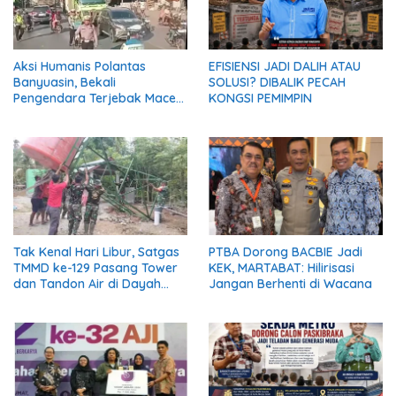
Aksi Humanis Polantas
EFISIENSI JADI DALIH ATAU
Banyuasin, Bekali
SOLUSI? DIBALIK PECAH
Pengendara Terjebak Macet
KONGSI PEMIMPIN
dengan Makanan dan Air
Mineral
Tak Kenal Hari Libur, Satgas
PTBA Dorong BACBIE Jadi
TMMD ke-129 Pasang Tower
KEK, MARTABAT: Hilirisasi
dan Tandon Air di Dayah
Jangan Berhenti di Wacana
Lhok Panah