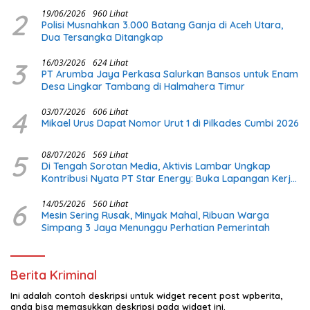
2
19/06/2026
960 Lihat
Polisi Musnahkan 3.000 Batang Ganja di Aceh Utara,
Dua Tersangka Ditangkap
3
16/03/2026
624 Lihat
PT Arumba Jaya Perkasa Salurkan Bansos untuk Enam
Desa Lingkar Tambang di Halmahera Timur
4
03/07/2026
606 Lihat
Mikael Urus Dapat Nomor Urut 1 di Pilkades Cumbi 2026
5
08/07/2026
569 Lihat
Di Tengah Sorotan Media, Aktivis Lambar Ungkap
Kontribusi Nyata PT Star Energy: Buka Lapangan Kerja
dan Bangun Infrastruktur Lokal
6
14/05/2026
560 Lihat
Mesin Sering Rusak, Minyak Mahal, Ribuan Warga
Simpang 3 Jaya Menunggu Perhatian Pemerintah
Berita Kriminal
Ini adalah contoh deskripsi untuk widget recent post wpberita,
anda bisa memasukkan deskripsi pada widget ini.