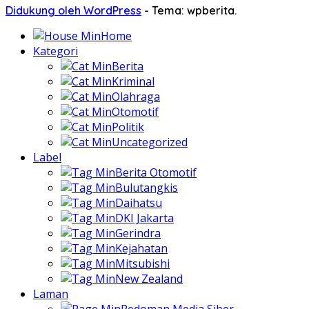
Didukung oleh WordPress
-
Tema: wpberita.
Home
Kategori
Berita
Kriminal
Olahraga
Otomotif
Politik
Uncategorized
Label
Berita Otomotif
Bulutangkis
Daihatsu
DKI Jakarta
Gerindra
Kejahatan
Mitsubishi
New Zealand
Laman