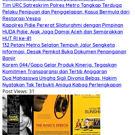
Tim URC Satreskrim Polres Metro Tangkap Terduga
Pelaku Penipuan dan Penggelapan, Kasus Bermula dari
Restorasi Vespa
Kapolres Pidie Pererat Silaturahmi dengan Pimpinan
HUDA Pidie, Ajak Jaga Damai Aceh dan Semarakkan
HUT RI ke-81
132 Petani Metro Selatan Tempuh Jalur Sengketa
Informasi, Desak Pemkot Buka Dokumen Penanganan
Banjir
Korem 044/Gapo Gelar Produk Kinerja, Tegaskan
Komitmen Transparansi dan Tertib Anggaran
Dua Mahasiswa Unigha Sigli Divonis Bebas, Hakim
Nyatakan Tak Terbukti Aniaya Kabag Perlengkapan
Post Views:
31