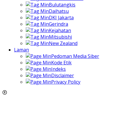
Bulutangkis
Daihatsu
DKI Jakarta
Gerindra
Kejahatan
Mitsubishi
New Zealand
Laman
Pedoman Media Siber
Kode Etik
Indeks
Disclaimer
Privacy Policy