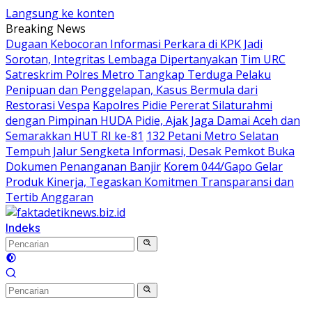
Langsung ke konten
Breaking News
Dugaan Kebocoran Informasi Perkara di KPK Jadi
Sorotan, Integritas Lembaga Dipertanyakan
Tim URC
Satreskrim Polres Metro Tangkap Terduga Pelaku
Penipuan dan Penggelapan, Kasus Bermula dari
Restorasi Vespa
Kapolres Pidie Pererat Silaturahmi
dengan Pimpinan HUDA Pidie, Ajak Jaga Damai Aceh dan
Semarakkan HUT RI ke-81
132 Petani Metro Selatan
Tempuh Jalur Sengketa Informasi, Desak Pemkot Buka
Dokumen Penanganan Banjir
Korem 044/Gapo Gelar
Produk Kinerja, Tegaskan Komitmen Transparansi dan
Tertib Anggaran
Indeks