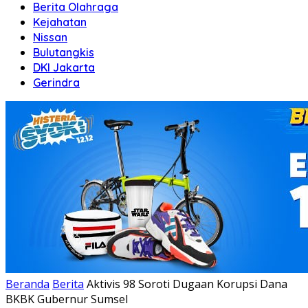
Berita Olahraga
Kejahatan
Nissan
Bulutangkis
DKI Jakarta
Gerindra
Beranda
Berita
Aktivis 98 Soroti Dugaan Korupsi Dana
BKBK Gubernur Sumsel