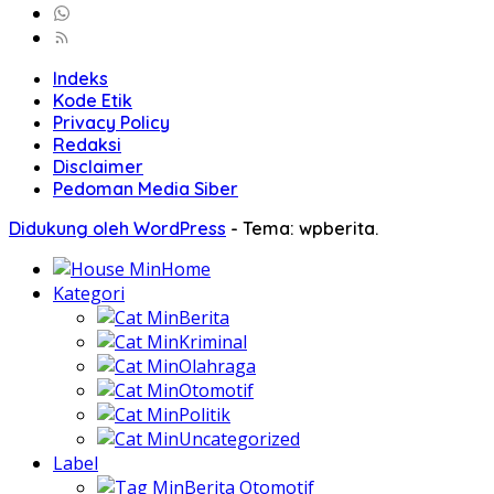
Indeks
Kode Etik
Privacy Policy
Redaksi
Disclaimer
Pedoman Media Siber
Didukung oleh WordPress
-
Tema: wpberita.
Home
Kategori
Berita
Kriminal
Olahraga
Otomotif
Politik
Uncategorized
Label
Berita Otomotif