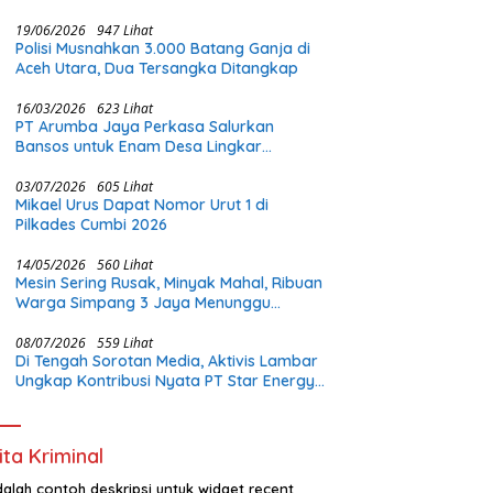
Gadis Di Bawah Umur
19/06/2026
947 Lihat
Polisi Musnahkan 3.000 Batang Ganja di
Aceh Utara, Dua Tersangka Ditangkap
16/03/2026
623 Lihat
PT Arumba Jaya Perkasa Salurkan
Bansos untuk Enam Desa Lingkar
Tambang di Halmahera Timur
03/07/2026
605 Lihat
Mikael Urus Dapat Nomor Urut 1 di
Pilkades Cumbi 2026
14/05/2026
560 Lihat
Mesin Sering Rusak, Minyak Mahal, Ribuan
Warga Simpang 3 Jaya Menunggu
Perhatian Pemerintah
08/07/2026
559 Lihat
Di Tengah Sorotan Media, Aktivis Lambar
Ungkap Kontribusi Nyata PT Star Energy:
Buka Lapangan Kerja dan Bangun
Infrastruktur Lokal
ita Kriminal
adalah contoh deskripsi untuk widget recent