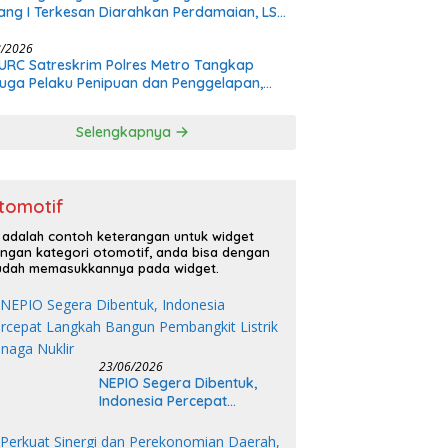
tang I Terkesan Diarahkan Perdamaian, LSM
: Proses Pidana Wajib Tetap Dijalankan!
8/2026
URC Satreskrim Polres Metro Tangkap
uga Pelaku Penipuan dan Penggelapan,
s Bermula dari Restorasi Vespa
Selengkapnya
tomotif
i adalah contoh keterangan untuk widget
ngan kategori otomotif, anda bisa dengan
dah memasukkannya pada widget.
23/06/2026
NEPIO Segera Dibentuk,
Indonesia Percepat
Langkah Bangun
Pembangkit Listrik Tenaga