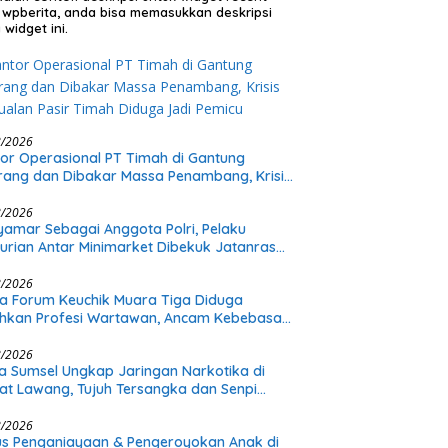
 wpberita, anda bisa memasukkan deskripsi
 widget ini.
8/2026
or Operasional PT Timah di Gantung
rang dan Dibakar Massa Penambang, Krisis
ualan Pasir Timah Diduga Jadi Pemicu
8/2026
amar Sebagai Anggota Polri, Pelaku
urian Antar Minimarket Dibekuk Jatanras
a Sumsel
8/2026
a Forum Keuchik Muara Tiga Diduga
hkan Profesi Wartawan, Ancam Kebebasan
8/2026
a Sumsel Ungkap Jaringan Narkotika di
t Lawang, Tujuh Tersangka dan Senpi
itan Diamankan
8/2026
s Penganiayaan & Pengeroyokan Anak di