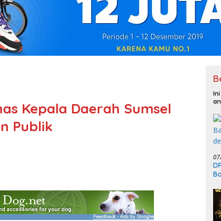
B
In
an
nas Kepala Daerah Sumsel
n Publik
07
DP
Ba
Ra
Ba