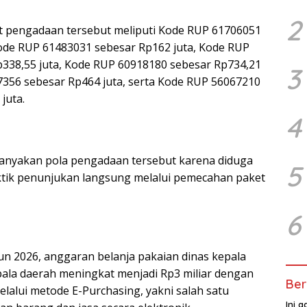
2
t pengadaan tersebut meliputi Kode RUP 61706051
 Kode RUP 61483031 sebesar Rp162 juta, Kode RUP
338,55 juta, Kode RUP 60918180 sebesar Rp734,21
3
7356 sebesar Rp464 juta, serta Kode RUP 56067210
juta.
4
anyakan pola pengadaan tersebut karena diduga
5
tik penunjukan langsung melalui pemecahan paket
6
n 2026, anggaran belanja pakaian dinas kepala
pala daerah meningkat menjadi Rp3 miliar dengan
Ber
lalui metode E-Purchasing, yakni salah satu
Ini 