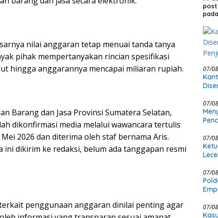
 barang dan jasa secara elektronik.
post
pada
arnya nilai anggaran tetap menuai tanda tanya
nyak pihak mempertanyakan rincian spesifikasi
but hingga anggarannya mencapai miliaran rupiah.
07/0
Kant
Dise
Penj
07/0
an Barang dan Jasa Provinsi Sumatera Selatan,
Meny
Penc
lah dikonfirmasi media melalui wawancara tertulis
Pold
 Mei 2026 dan diterima oleh staf bernama Aris.
07/0
Ketu
 ini dikirim ke redaksi, belum ada tanggapan resmi
Lece
Pers
07/0
Pold
Empa
Rak
 terkait penggunaan anggaran dinilai penting agar
07/0
Kasu
leh informasi yang transparan sesuai amanat