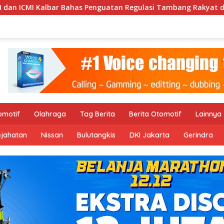
 Penguatan Regulasi Tambang Rakyat dengan Wakil Gubernur K
omotif
Olahraga
Tag Berita
Berita Otomotif
Lainnya
ejahatan
Nissan
Bulutangkis
DKI Jakarta
Gerindra