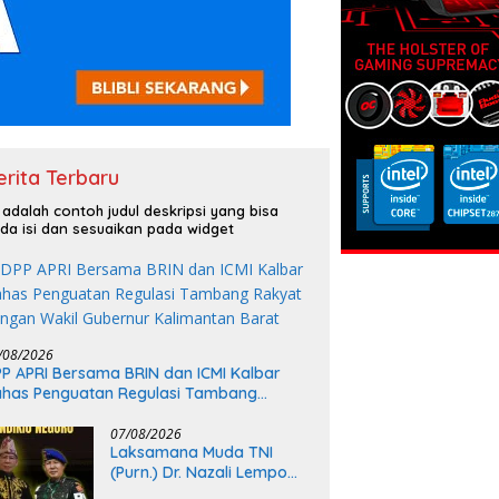
erita Terbaru
i adalah contoh judul deskripsi yang bisa
da isi dan sesuaikan pada widget
/08/2026
P APRI Bersama BRIN dan ICMI Kalbar
has Penguatan Regulasi Tambang
kyat dengan Wakil Gubernur Kalimantan
rat
07/08/2026
Laksamana Muda TNI
(Purn.) Dr. Nazali Lempo
Layak Dipertimbangkan