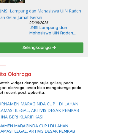
sebagai Jaksa Agung:
Tegas, Berintegritas, dan
Tidak Berkompromi
terhadap Penegakan
07/08/2026
Hukum
JMSI Lampung dan
Mahasiswa UIN Raden
Intan Gelar Jumat Bersih
Selengkapnya
ita Olahraga
contoh widget dengan style gallery pada
gori olahraga, anda bisa mengaturnya pada
et recent post wpberita.
NAMEN MARAGINDA CUP I DI LAHAN
AMASI ILEGAL, AKTIVIS DESAK PEMKAB