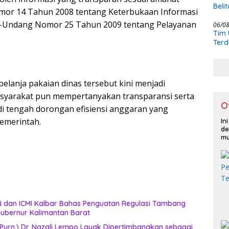
Beli
r 14 Tahun 2008 tentang Keterbukaan Informasi
KCBI
g-Undang Nomor 25 Tahun 2009 tentang Pelayanan
06/0
Tim 
Terd
Kasu
elanja pakaian dinas tersebut kini menjadi
asyarakat pun mempertanyakan transparansi serta
O
i tengah dorongan efisiensi anggaran yang
emerintah.
In
de
mu
 dan ICMI Kalbar Bahas Penguatan Regulasi Tambang
ubernur Kalimantan Barat
urn.) Dr. Nazali Lempo Layak Dipertimbangkan sebagai