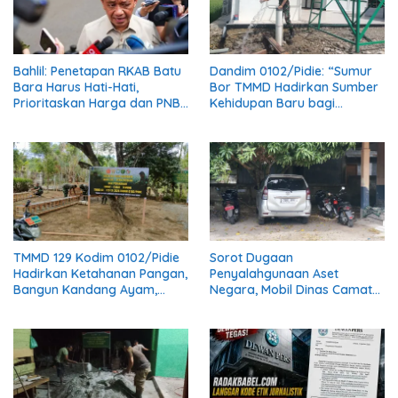
Bahlil: Penetapan RKAB Batu
Dandim 0102/Pidie: “Sumur
Bara Harus Hati-Hati,
Bor TMMD Hadirkan Sumber
Prioritaskan Harga dan PNBP
Kehidupan Baru bagi
Negara
Masyarakat”
TMMD 129 Kodim 0102/Pidie
Sorot Dugaan
Hadirkan Ketahanan Pangan,
Penyalahgunaan Aset
Bangun Kandang Ayam,
Negara, Mobil Dinas Camat
Kolam Lele dan Kebun Sayur
Muara Tiga Diduga Diganti
Pelat Hitam