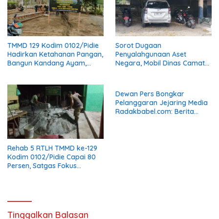
TMMD 129 Kodim 0102/Pidie
Sorot Dugaan
Hadirkan Ketahanan Pangan,
Penyalahgunaan Aset
Bangun Kandang Ayam,
Negara, Mobil Dinas Camat
Kolam Lele dan Kebun Sayur
Muara Tiga Diduga Diganti
Pelat Hitam
Dewan Pers Bongkar
Pelanggaran Jejaring Media
Radakbabel.com: Berita
Dinilai Menghakimi, Tak
Terverifikasi, dan Tak
Berimbang
Rehab 5 RTLH TMMD ke-129
Kodim 0102/Pidie Capai 80
Persen, Satgas Fokus
Tuntaskan Pekerjaan
Finishing
Tinggalkan Balasan