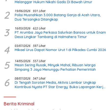
Melanggar Hukum Nikahi Gadis Di Bawah Umur
2
19/06/2026
931 Lihat
Polisi Musnahkan 3.000 Batang Ganja di Aceh Utara,
Dua Tersangka Ditangkap
3
16/03/2026
622 Lihat
PT Arumba Jaya Perkasa Salurkan Bansos untuk Enam
Desa Lingkar Tambang di Halmahera Timur
4
03/07/2026
597 Lihat
Mikael Urus Dapat Nomor Urut 1 di Pilkades Cumbi 2026
5
14/05/2026
557 Lihat
Mesin Sering Rusak, Minyak Mahal, Ribuan Warga
Simpang 3 Jaya Menunggu Perhatian Pemerintah
6
08/07/2026
547 Lihat
Di Tengah Sorotan Media, Aktivis Lambar Ungkap
Kontribusi Nyata PT Star Energy: Buka Lapangan Kerja
dan Bangun Infrastruktur Lokal
Berita Kriminal