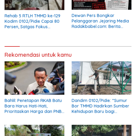
Dewan Pers Bongkar
Rehab 5 RTLH TMMD ke-129
Pelanggaran Jejaring Media
Kodim 0102/Pidie Capai 80
Radakbabel.com: Berita
Persen, Satgas Fokus
Dinilai Menghakimi, Tak
Tuntaskan Pekerjaan
Terverifikasi, dan Tak
Finishing
Berimbang
Rekomendasi untuk kamu
Bahlil: Penetapan RKAB Batu
Dandim 0102/Pidie: “Sumur
Bara Harus Hati-Hati,
Bor TMMD Hadirkan Sumber
Prioritaskan Harga dan PNBP
Kehidupan Baru bagi
Negara
Masyarakat”