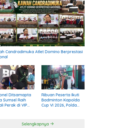
h Candradimuka Atlet Domino Berprestasi
onal
onel Ditsamapta
Ribuan Peserta Ikuti
a Sumsel Raih
Badminton Kapolda
li Perak di VIP
Cup VI 2026, Polda
ng Road to PON
Sumsel Perkuat
 Diri 2026
Kolaborasi Melalui
Olahraga
Selengkapnya