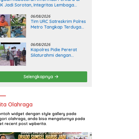
K Jadi Sorotan, Integritas Lembaga
pertanyakan
06/08/2026
Tim URC Satreskrim Polres
Metro Tangkap Terduga
Pelaku Penipuan dan
Penggelapan, Kasus
Bermula dari Restorasi
06/08/2026
Vespa
Kapolres Pidie Pererat
Silaturahmi dengan
Pimpinan HUDA Pidie, Ajak
Jaga Damai Aceh dan
Semarakkan HUT RI ke-81
Selengkapnya
ita Olahraga
contoh widget dengan style gallery pada
gori olahraga, anda bisa mengaturnya pada
et recent post wpberita.