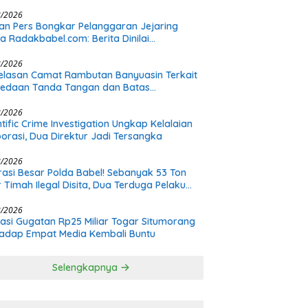
s Bermula dari Restorasi Vespa
8/2026
n Pers Bongkar Pelanggaran Jejaring
a Radakbabel.com: Berita Dinilai
hakimi, Tak Terverifikasi, dan Tak
imbang
8/2026
elasan Camat Rambutan Banyuasin Terkait
bedaan Tanda Tangan dan Batas
nangan Plt
8/2026
ntific Crime Investigation Ungkap Kelalaian
orasi, Dua Direktur Jadi Tersangka
8/2026
asi Besar Polda Babel! Sebanyak 53 Ton
r Timah Ilegal Disita, Dua Terduga Pelaku
h Buron
8/2026
asi Gugatan Rp25 Miliar Togar Situmorang
adap Empat Media Kembali Buntu
Selengkapnya