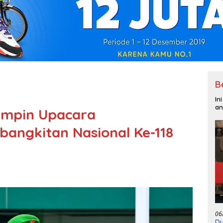
B
In
an
impin Upacara
bangkitan Nasional Ke-118
06
Du