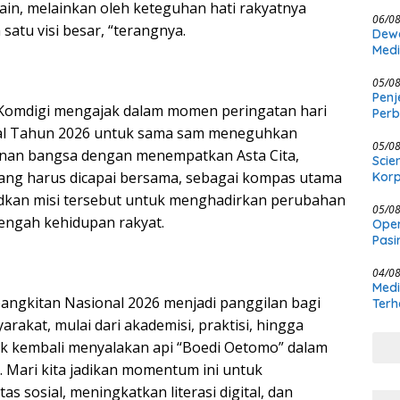
Kasu
ain, melainkan oleh keteguhan hati rakyatnya
06/0
satu visi besar, “terangnya.
Dewa
Medi
Meng
Ber
05/0
Penj
 Komdigi mengajak dalam momen peringatan hari
Per
Kewe
al Tahun 2026 untuk sama sam meneguhkan
05/0
anan bangsa dengan menempatkan Asta Cita,
Scie
yang harus dicapai bersama, sebagai kompas utama
Korp
an misi tersebut untuk menghadirkan perubahan
05/0
tengah kehidupan rakyat.
Oper
Pasi
Masi
04/0
Medi
bangkitan Nasional 2026 menjadi panggilan bagi
Terh
rakat, mulai dari akademisi, praktisi, hingga
k kembali menyalakan api “Boedi Oetomo” dalam
n. Mari kita jadikan momentum ini untuk
as sosial, meningkatkan literasi digital, dan