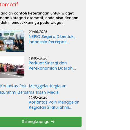
tomotif
i adalah contoh keterangan untuk widget
ngan kategori otomotif, anda bisa dengan
dah memasukkannya pada widget.
23/06/2026
NEPIO Segera Dibentuk,
Indonesia Percepat
Langkah Bangun
Pembangkit Listrik Tenaga
Nuklir
19/05/2026
Perkuat Sinergi dan
Perekonomian Daerah,
Kapolda Sumsel Buka Final
Race Kejurnas Motoprix
2026
11/05/2026
Korlantas Polri Menggelar
Kegiatan Silaturahmi
Bersama Insan Media
Selengkapnya