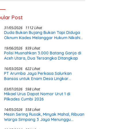
ular Post
31/05/2026
1112 Lihat
Duda Bukan Bujang Bukan Tapi Diduga
Oknum Kades Melanggar Hukum Nikahi
Gadis Di Bawah Umur
19/06/2026
939 Lihat
Polisi Musnahkan 3.000 Batang Ganja di
Aceh Utara, Dua Tersangka Ditangkap
16/03/2026
622 Lihat
PT Arumba Jaya Perkasa Salurkan
Bansos untuk Enam Desa Lingkar
Tambang di Halmahera Timur
03/07/2026
598 Lihat
Mikael Urus Dapat Nomor Urut 1 di
Pilkades Cumbi 2026
14/05/2026
558 Lihat
Mesin Sering Rusak, Minyak Mahal, Ribuan
Warga Simpang 3 Jaya Menunggu
Perhatian Pemerintah