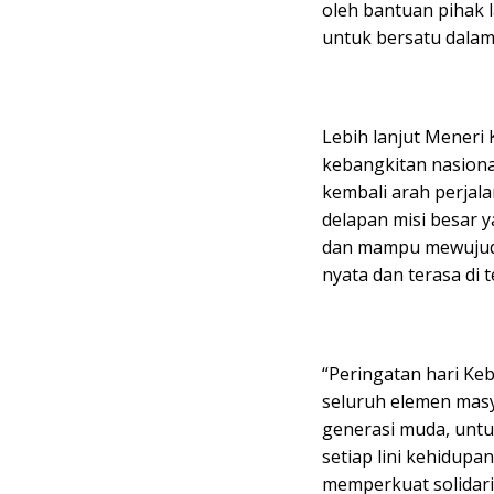
oleh bantuan pihak l
untuk bersatu dalam 
Lebih lanjut Meneri
kebangkitan nasion
kembali arah perjal
delapan misi besar 
dan mampu mewujudk
nyata dan terasa di 
“Peringatan hari Ke
seluruh elemen masya
generasi muda, untu
setiap lini kehidupa
memperkuat solidarit