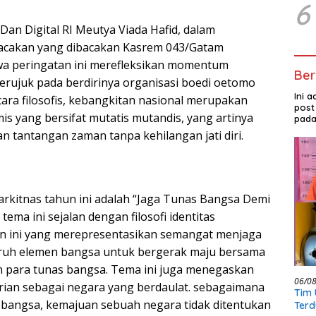
6
Dan Digital RI Meutya Viada Hafid, dalam
acakan yang dibacakan Kasrem 043/Gatam
 peringatan ini merefleksikan momentum
Ber
rujuk pada berdirinya organisasi boedi oetomo
Ini 
ara filosofis, kebangkitan nasional merupakan
post
is yang bersifat mutatis mutandis, yang artinya
pada
 tantangan zaman tanpa kehilangan jati diri.
rkitnas tahun ini adalah “Jaga Tunas Bangsa Demi
tema ini sejalan dengan filosofi identitas
un ini yang merepresentasikan semangat menjaga
luruh elemen bangsa untuk bergerak maju bersama
n para tunas bangsa. Tema ini juga menegaskan
06/0
ian sebagai negara yang berdaulat. sebagaimana
Tim 
 bangsa, kemajuan sebuah negara tidak ditentukan
Terd