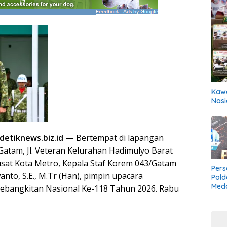
Kawa
Nasi
etiknews.biz.id —
Bertempat di lapangan
atam, Jl. Veteran Kelurahan Hadimulyo Barat
sat Kota Metro, Kepala Staf Korem 043/Gatam
Pers
anto, S.E., M.Tr (Han), pimpin upacara
Pold
Meda
ebangkitan Nasional Ke-118 Tahun 2026. Rabu
Boxi
Bela