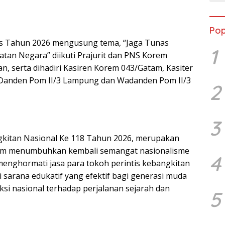
Pop
as Tahun 2026 mengusung tema, “Jaga Tunas
1
tan Negara” diikuti Prajurit dan PNS Korem
n, serta dihadiri Kasiren Korem 043/Gatam, Kasiter
Danden Pom II/3 Lampung dan Wadanden Pom II/3
2
3
gkitan Nasional Ke 118 Tahun 2026, merupakan
am menumbuhkan kembali semangat nasionalisme
4
 menghormati jasa para tokoh perintis kebangkitan
 sarana edukatif yang efektif bagi generasi muda
ksi nasional terhadap perjalanan sejarah dan
5