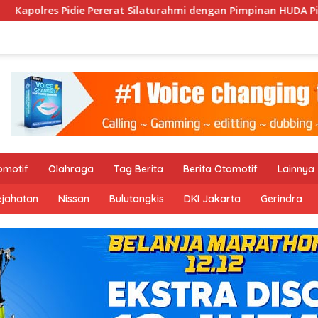
 Silaturahmi dengan Pimpinan HUDA Pidie, Ajak Jaga Damai Ace
omotif
Olahraga
Tag Berita
Berita Otomotif
Lainnya
ejahatan
Nissan
Bulutangkis
DKI Jakarta
Gerindra