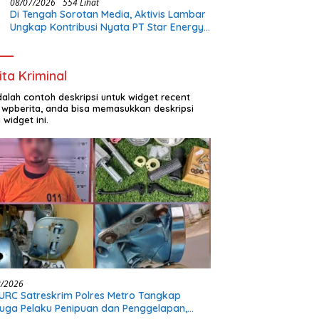
08/07/2026
554 Lihat
Di Tengah Sorotan Media, Aktivis Lambar
Ungkap Kontribusi Nyata PT Star Energy:
Buka Lapangan Kerja dan Bangun
Infrastruktur Lokal
ita Kriminal
adalah contoh deskripsi untuk widget recent
 wpberita, anda bisa memasukkan deskripsi
 widget ini.
8/2026
URC Satreskrim Polres Metro Tangkap
uga Pelaku Penipuan dan Penggelapan,