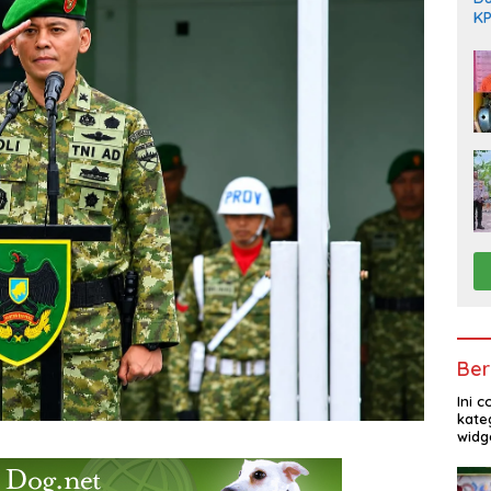
KP
Di
Ber
Ini 
kate
widg