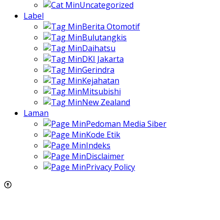
Uncategorized
Label
Berita Otomotif
Bulutangkis
Daihatsu
DKI Jakarta
Gerindra
Kejahatan
Mitsubishi
New Zealand
Laman
Pedoman Media Siber
Kode Etik
Indeks
Disclaimer
Privacy Policy