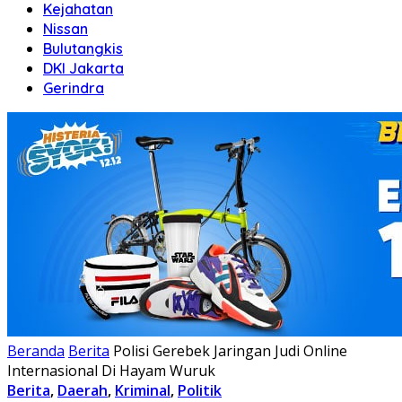
Kejahatan
Nissan
Bulutangkis
DKI Jakarta
Gerindra
Beranda
Berita
Polisi Gerebek Jaringan Judi Online
Internasional Di Hayam Wuruk
Berita
,
Daerah
,
Kriminal
,
Politik