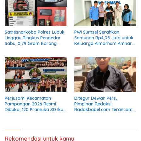
Satresnarkoba Polres Lubuk
PWI Sumsel Serahkan
Linggau Ringkus Pengedar
Santunan Rp4,05 Juta untuk
Sabu, 0,79 Gram Barang
Keluarga Almarhum Amhar
Bukti Disita
Yusaini
Perjusami Kecamatan
Ditegur Dewan Pers,
Pampangan 2026 Resmi
Pimpinan Redaksi
Dibuka, 120 Pramuka SD Ikuti
Radakbabel.com Terancam
Pembinaan Karakter
Digugat Eka Mulya Putra Jika
Tak Jalankan Keputusan
Rekomendasi untuk kamu