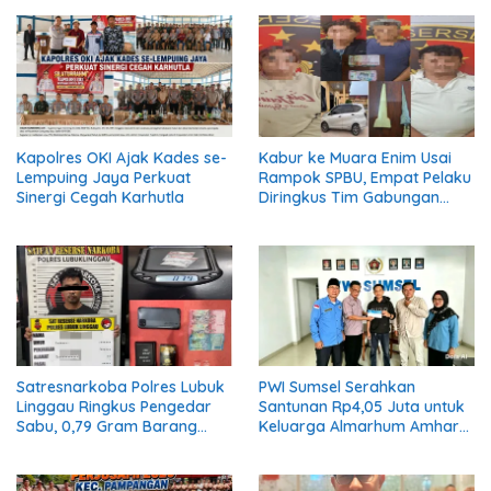
Kapolres OKI Ajak Kades se-
Kabur ke Muara Enim Usai
Lempuing Jaya Perkuat
Rampok SPBU, Empat Pelaku
Sinergi Cegah Karhutla
Diringkus Tim Gabungan
Polres Empat Lawang
Satresnarkoba Polres Lubuk
PWI Sumsel Serahkan
Linggau Ringkus Pengedar
Santunan Rp4,05 Juta untuk
Sabu, 0,79 Gram Barang
Keluarga Almarhum Amhar
Bukti Disita
Yusaini