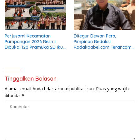
Perjusami Kecamatan
Ditegur Dewan Pers,
Pampangan 2026 Resmi
Pimpinan Redaksi
Dibuka, 120 Pramuka SD Ikuti
Radakbabel.com Terancam
Pembinaan Karakter
Digugat Eka Mulya Putra Jika
Tak Jalankan Keputusan
Tinggalkan Balasan
Alamat email Anda tidak akan dipublikasikan.
Ruas yang wajib
ditandai
*