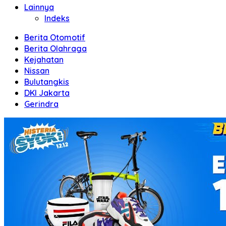
Lainnya
Indeks
Berita Otomotif
Berita Olahraga
Kejahatan
Nissan
Bulutangkis
DKI Jakarta
Gerindra