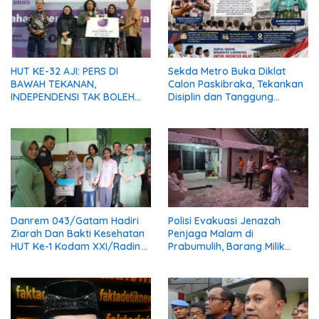
HUT KE-32 AJI: PERS DI
Sekda Metro Buka Diklat
BAWAH TEKANAN,
Calon Paskibraka, Tekankan
INDEPENDENSI TAK BOLEH
Disiplin dan Tanggung
PADAM
Jawab
Danrem 043/Gatam Hadiri
Polisi Evakuasi Jenazah
Ziarah Dan Bakti Kesehatan
Penjaga Malam di
HUT Ke-1 Kodam XXI/Radin
Prabumulih, Barang Milik
Inten
Korban Diserahkan Utuh
kepada Keluarga