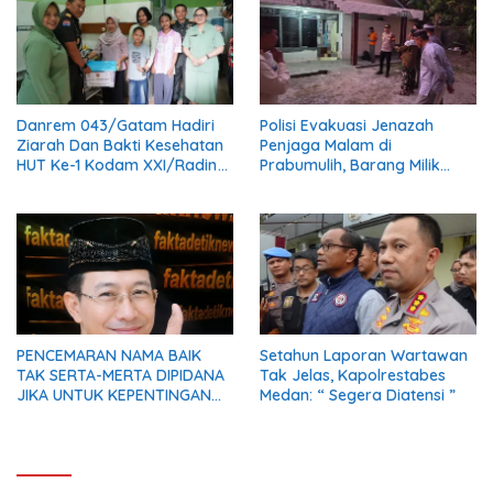
Danrem 043/Gatam Hadiri
Polisi Evakuasi Jenazah
Ziarah Dan Bakti Kesehatan
Penjaga Malam di
HUT Ke-1 Kodam XXI/Radin
Prabumulih, Barang Milik
Inten
Korban Diserahkan Utuh
kepada Keluarga
PENCEMARAN NAMA BAIK
Setahun Laporan Wartawan
TAK SERTA-MERTA DIPIDANA
Tak Jelas, Kapolrestabes
JIKA UNTUK KEPENTINGAN
Medan: “ Segera Diatensi ”
UMUM