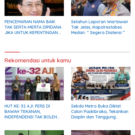
PENCEMARAN NAMA BAIK
Setahun Laporan Wartawan
TAK SERTA-MERTA DIPIDANA
Tak Jelas, Kapolrestabes
JIKA UNTUK KEPENTINGAN
Medan: “ Segera Diatensi ”
UMUM
Rekomendasi untuk kamu
HUT KE-32 AJI: PERS DI
Sekda Metro Buka Diklat
BAWAH TEKANAN,
Calon Paskibraka, Tekankan
INDEPENDENSI TAK BOLEH
Disiplin dan Tanggung
PADAM
Jawab