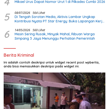
4
Mikael Urus Dapat Nomor Urut 1 di Pilkades Cumbi 2026
5
08/07/2026
564 Lihat
Di Tengah Sorotan Media, Aktivis Lambar Ungkap
Kontribusi Nyata PT Star Energy: Buka Lapangan Kerja
dan Bangun Infrastruktur Lokal
6
14/05/2026
560 Lihat
Mesin Sering Rusak, Minyak Mahal, Ribuan Warga
Simpang 3 Jaya Menunggu Perhatian Pemerintah
Berita Kriminal
Ini adalah contoh deskripsi untuk widget recent post wpberita,
anda bisa memasukkan deskripsi pada widget ini.